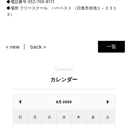
◆電話番号 052-700-8111
◆場所 フリースクール ハーベスト （日進市赤池１－２３１
３）
一覧
< new
back >
Calender
カレンダー
8月 2026
日
月
火
水
木
金
土