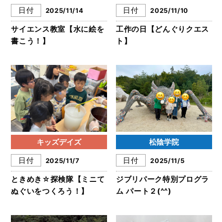
日付
日付
2025/11/14
2025/11/10
サイエンス教室【水に絵を
工作の日【どんぐりクエス
書こう！】
ト】
キッズデイズ
松陰学院
日付
日付
2025/11/7
2025/11/5
ときめき☆探検隊【ミニて
ジブリパーク特別プログラ
ぬぐいをつくろう！】
ム パート２(^^)