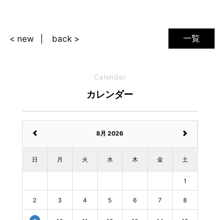
一覧
< new
back >
Calender
カレンダー
8月 2026
日
月
火
水
木
金
土
1
2
3
4
5
6
7
8