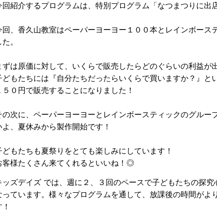
今回紹介するプログラムは、特別プログラム「なつまつりに出
今回、香久山教室はペーパーヨーヨー１００本とレインボース
した。
まずは原価に対して、いくらで販売したらどのぐらいの利益が
子どもたちには『自分たちだったらいくらで買いますか？』と
１５０円で販売することになりました！
その次に、ペーパーヨーヨーとレインボースティックのグルー
いよ、夏休みから製作開始です！
子どもたちも夏祭りをとても楽しみにしています！
お客様たくさん来てくれるといいね！◎
キッズデイズ では、週に２、３回のペースで子どもたちの探究
なっています。様々なプログラムを通して、放課後の時間がよ
す！