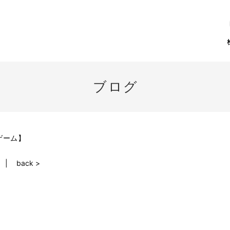
ブログ
ゲーム】
back >