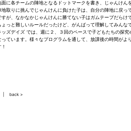
地面に各チームの陣地となるドットマークを書き、じゃんけん
陣地取りに挑んでじゃんけんに負けた子は、自分の陣地に戻っ
ですが、なかなかじゃんけんに勝てない子はガムテープだらけで
ちょっと難しいルールだったけど、がんばって理解してみんな
キッズデイズ では、週に２、３回のペースで子どもたちの探究
なっています。様々なプログラムを通して、放課後の時間がよ
す！
back >