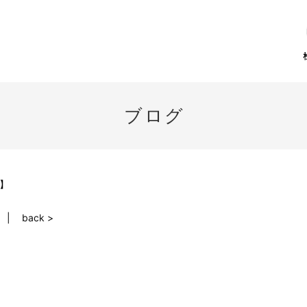
ブログ
】
back >