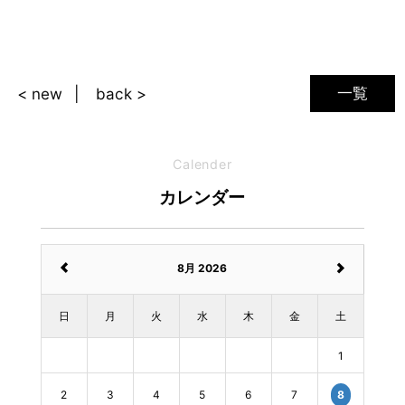
一覧
< new
back >
Calender
カレンダー
8月 2026
日
月
火
水
木
金
土
1
2
3
4
5
6
7
8