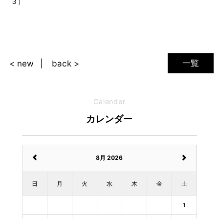
３）
一覧
< new
back >
Calender
カレンダー
8月 2026
日
月
火
水
木
金
土
1