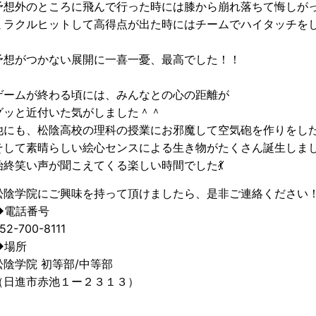
予想外のところに飛んで行った時には膝から崩れ落ちて悔しが
ミラクルヒットして高得点が出た時にはチームでハイタッチを
予想がつかない展開に一喜一憂、最高でした！！
ゲームが終わる頃には、みんなとの心の距離が
グッと近付いた気がしました＾＾
他にも、松陰高校の理科の授業にお邪魔して空気砲を作りをした
そして素晴らしい絵心センスによる生き物がたくさん誕生しまし
始終笑い声が聞こえてくる楽しい時間でした💃
松陰学院にご興味を持って頂けましたら、是非ご連絡ください
◆電話番号
52-700-8111
◆場所
松陰学院 初等部/中等部
（日進市赤池１ー２３１３）