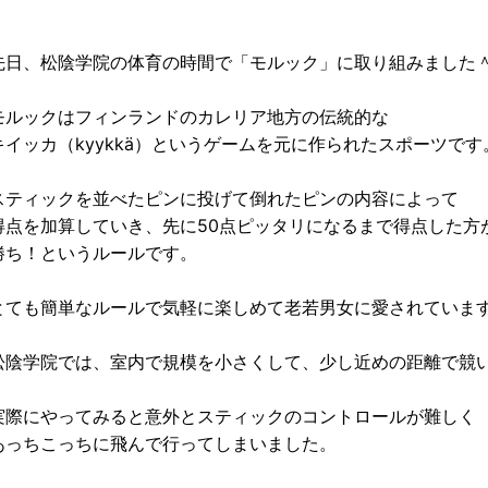
先日、松陰学院の体育の時間で「モルック」に取り組みました
モルックはフィンランドのカレリア地方の伝統的な
キイッカ（kyykkä）というゲームを元に作られたスポーツです
スティックを並べたピンに投げて倒れたピンの内容によって
得点を加算していき、先に50点ピッタリになるまで得点した方
勝ち！というルールです。
とても簡単なルールで気軽に楽しめて老若男女に愛されていま
松陰学院では、室内で規模を小さくして、少し近めの距離で競
実際にやってみると意外とスティックのコントロールが難しく
あっちこっちに飛んで行ってしまいました。