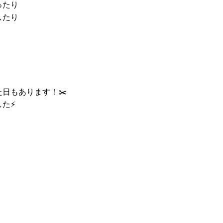
ったり
したり
日もあります！✂️
た⚡️
！