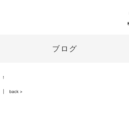
ブログ
！！
back >