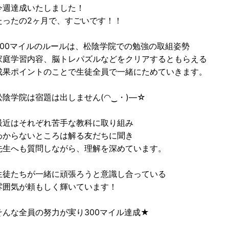
今週達成いたしました！
たったの2ヶ月で、すごいです！！
300マイルのルールは、松陰学院での勉強の取組姿勢
家庭学習内容、脳トレパズルなどをクリアするともらえる
成果ポイントのことで生徒全員で一緒にためていきます。
松陰学院は宿題は出しません(⁠◠⁠‿⁠・⁠)⁠—⁠☆
最近はそれぞれ苦手な教科に取り組み
わからないところは解る友だちに聞き
先生へも質問しながら、理解を深めています。
生徒たちが一緒に頑張ろうと意識し合っている
雰囲気が頼もしく輝いています！
そんな全員の努力が実り300マイル達成★