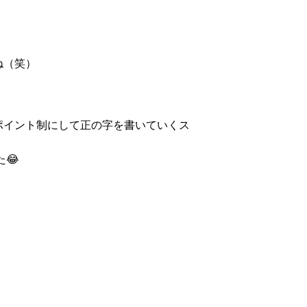
ね（笑）
ポイント制にして正の字を書いていくス
😂
！