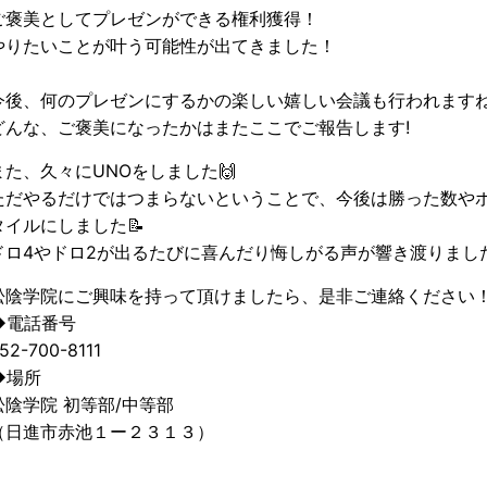
ご褒美としてプレゼンができる権利獲得！
やりたいことが叶う可能性が出てきました！
今後、何のプレゼンにするかの楽しい嬉しい会議も行われます
どんな、ご褒美になったかはまたここでご報告します!
また、久々にUNOをしました🙌
ただやるだけではつまらないということで、今後は勝った数や
タイルにしました📝
ドロ4やドロ2が出るたびに喜んだり悔しがる声が響き渡りました
松陰学院にご興味を持って頂けましたら、是非ご連絡ください
◆電話番号
52-700-8111
◆場所
松陰学院 初等部/中等部
（日進市赤池１ー２３１３）